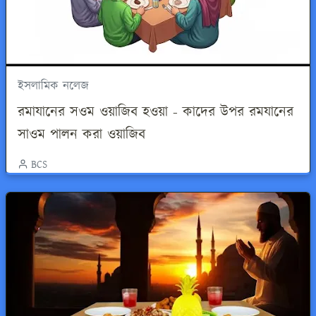
ইসলামিক নলেজ
রমাযানের সওম ওয়াজিব হওয়া - কাদের উপর রমযানের
সাওম পালন করা ওয়াজিব
BCS