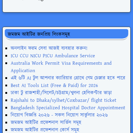
জমজম আইটির জনপ্রিয় লিংকসমূহ
অনলাইন ফরম সেবা আজই ব্যবহার করুন!
ICU CCU NICU PICU Ambulance Service
Australia Work Permit Visa Requirements and
Application
এই ৬টি AI টুল আপনার ক্যারিয়ার গ্রোথে গেম চেঞ্জার হতে পারে
Best AI Tools List (Free & Paid) for 2026
ঢাকা টু রাজশাহী/সিলেট/চট্টগ্রাম/খুলনা হেলিকপ্টার ভাড়া
Rajshahi to Dhaka/sylhet/Coxbazar/ flight ticket
Bangladesh Specialized Hospital Doctor Appointment
নিয়োগ বিজ্ঞপ্তি ২০২৬ - সকল নিয়োগ সার্কুলার ২০২৬
জমজম আইটির প্রফেশনাল সার্ভিস সমূহ
জমজম আইটির প্রফেশনাল কোর্স সমূহ