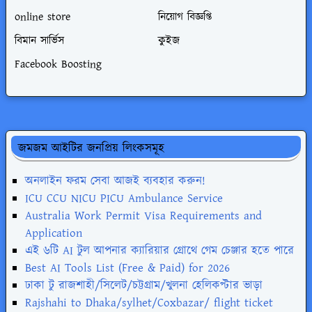
online store
নিয়োগ বিজ্ঞপ্তি
বিমান সার্ভিস
কুইজ
Facebook Boosting
জমজম আইটির জনপ্রিয় লিংকসমূহ
অনলাইন ফরম সেবা আজই ব্যবহার করুন!
ICU CCU NICU PICU Ambulance Service
Australia Work Permit Visa Requirements and
Application
এই ৬টি AI টুল আপনার ক্যারিয়ার গ্রোথে গেম চেঞ্জার হতে পারে
Best AI Tools List (Free & Paid) for 2026
ঢাকা টু রাজশাহী/সিলেট/চট্টগ্রাম/খুলনা হেলিকপ্টার ভাড়া
Rajshahi to Dhaka/sylhet/Coxbazar/ flight ticket