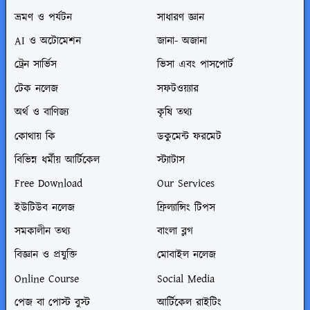
ভ্রমণ ও পর্যটন
সাধারণ জ্ঞান
AI ও অটোমেশন
জানা- অজানা
ট্রেন সার্ভিস
ভিসা এবং পাসপোর্ট
টেক নলেজ
সফটওয়্যার
অর্থ ও বাণিজ্য
কৃষি তথ্য
কোথায় কি
ডকুমেন্ট ফরমেট
বিভিন্ন ধর্মীয় আর্টিকেল
স্ট্যাটাস
Free Download
Our Services
ইউটিউব নলেজ
ফ্রিল্যান্সিং টিপস
সমকালীন তথ্য
বাংলা ব্লগ
বিজ্ঞান ও প্রযুক্তি
মোবাইল নলেজ
Online Course
Social Media
পেজ বা পোস্ট বুস্ট
আর্টিকেল রাইটিং