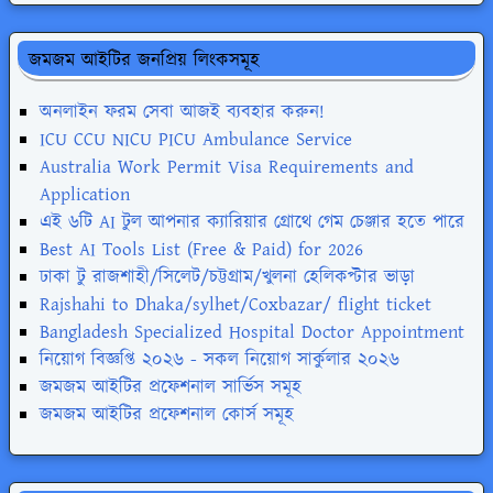
জমজম আইটির জনপ্রিয় লিংকসমূহ
অনলাইন ফরম সেবা আজই ব্যবহার করুন!
ICU CCU NICU PICU Ambulance Service
Australia Work Permit Visa Requirements and
Application
এই ৬টি AI টুল আপনার ক্যারিয়ার গ্রোথে গেম চেঞ্জার হতে পারে
Best AI Tools List (Free & Paid) for 2026
ঢাকা টু রাজশাহী/সিলেট/চট্টগ্রাম/খুলনা হেলিকপ্টার ভাড়া
Rajshahi to Dhaka/sylhet/Coxbazar/ flight ticket
Bangladesh Specialized Hospital Doctor Appointment
নিয়োগ বিজ্ঞপ্তি ২০২৬ - সকল নিয়োগ সার্কুলার ২০২৬
জমজম আইটির প্রফেশনাল সার্ভিস সমূহ
জমজম আইটির প্রফেশনাল কোর্স সমূহ