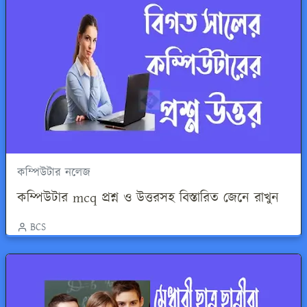
কম্পিউটার নলেজ
কম্পিউটার mcq প্রশ্ন ও উত্তরসহ বিস্তারিত জেনে রাখুন
BCS