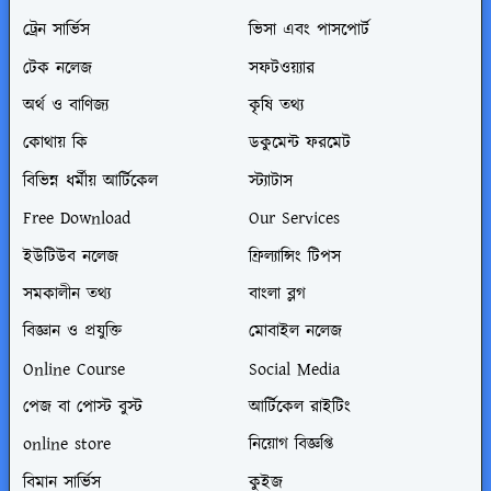
ট্রেন সার্ভিস
ভিসা এবং পাসপোর্ট
টেক নলেজ
সফটওয়্যার
অর্থ ও বাণিজ্য
কৃষি তথ্য
কোথায় কি
ডকুমেন্ট ফরমেট
বিভিন্ন ধর্মীয় আর্টিকেল
স্ট্যাটাস
Free Download
Our Services
ইউটিউব নলেজ
ফ্রিল্যান্সিং টিপস
সমকালীন তথ্য
বাংলা ব্লগ
বিজ্ঞান ও প্রযুক্তি
মোবাইল নলেজ
Online Course
Social Media
পেজ বা পোস্ট বুস্ট
আর্টিকেল রাইটিং
online store
নিয়োগ বিজ্ঞপ্তি
বিমান সার্ভিস
কুইজ