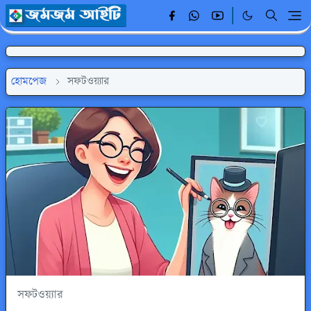
হোমপেজ
সফটওয়্যার
সফটওয়্যার