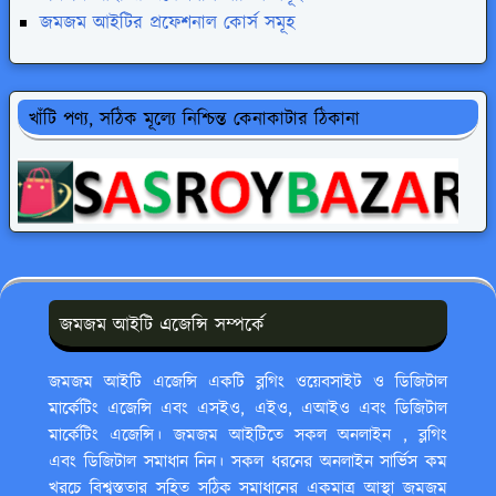
জমজম আইটির প্রফেশনাল কোর্স সমূহ
খাঁটি পণ্য, সঠিক মূল্যে নিশ্চিন্ত কেনাকাটার ঠিকানা
জমজম আইটি এজেন্সি সম্পর্কে
জমজম আইটি এজেন্সি একটি ব্লগিং ওয়েবসাইট ও ডিজিটাল
মার্কেটিং এজেন্সি এবং এসইও, এইও, এআইও এবং ডিজিটাল
মার্কেটিং এজেন্সি। জমজম আইটিতে সকল অনলাইন , ব্লগিং
এবং ডিজিটাল সমাধান নিন। সকল ধরনের অনলাইন সার্ভিস কম
খরচে বিশ্বস্ততার সহিত সঠিক সমাধানের একমাত্র আস্থা জমজম