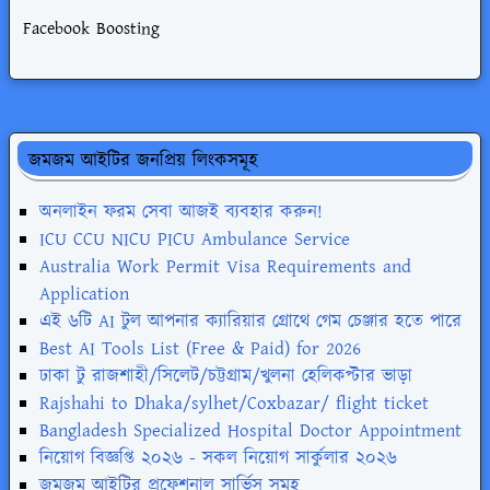
Facebook Boosting
জমজম আইটির জনপ্রিয় লিংকসমূহ
অনলাইন ফরম সেবা আজই ব্যবহার করুন!
ICU CCU NICU PICU Ambulance Service
Australia Work Permit Visa Requirements and
Application
এই ৬টি AI টুল আপনার ক্যারিয়ার গ্রোথে গেম চেঞ্জার হতে পারে
Best AI Tools List (Free & Paid) for 2026
ঢাকা টু রাজশাহী/সিলেট/চট্টগ্রাম/খুলনা হেলিকপ্টার ভাড়া
Rajshahi to Dhaka/sylhet/Coxbazar/ flight ticket
Bangladesh Specialized Hospital Doctor Appointment
নিয়োগ বিজ্ঞপ্তি ২০২৬ - সকল নিয়োগ সার্কুলার ২০২৬
জমজম আইটির প্রফেশনাল সার্ভিস সমূহ