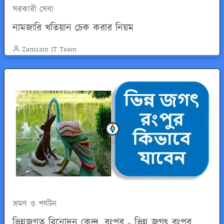
সরকারী সেবা
নামজারি খতিয়ান চেক করার নিয়ম
Zamzam IT Team
ভ্রমণ ও পর্যটন
ভিন্নজগত বিনোদন কেন্দ্র, রংপুর - ভিন্ন জগৎ রংপুর