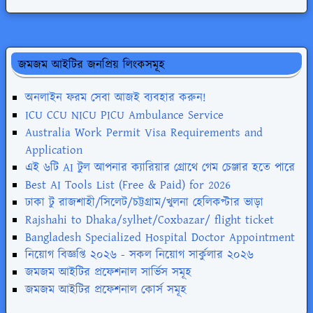
জমজম আইটির জনপ্রিয় লিংকসমূহ
অনলাইন ফরম সেবা আজই ব্যবহার করুন!
ICU CCU NICU PICU Ambulance Service
Australia Work Permit Visa Requirements and
Application
এই ৬টি AI টুল আপনার ক্যারিয়ার গ্রোথে গেম চেঞ্জার হতে পারে
Best AI Tools List (Free & Paid) for 2026
ঢাকা টু রাজশাহী/সিলেট/চট্টগ্রাম/খুলনা হেলিকপ্টার ভাড়া
Rajshahi to Dhaka/sylhet/Coxbazar/ flight ticket
Bangladesh Specialized Hospital Doctor Appointment
নিয়োগ বিজ্ঞপ্তি ২০২৬ - সকল নিয়োগ সার্কুলার ২০২৬
জমজম আইটির প্রফেশনাল সার্ভিস সমূহ
জমজম আইটির প্রফেশনাল কোর্স সমূহ