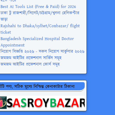
হতে পারে
Best AI Tools List (Free & Paid) for 2026
ঢাকা টু রাজশাহী/সিলেট/চট্টগ্রাম/খুলনা হেলিকপ্টার
ভাড়া
Rajshahi to Dhaka/sylhet/Coxbazar/ flight
ticket
Bangladesh Specialized Hospital Doctor
Appointment
নিয়োগ বিজ্ঞপ্তি ২০২৬ - সকল নিয়োগ সার্কুলার ২০২৬
জমজম আইটির প্রফেশনাল সার্ভিস সমূহ
জমজম আইটির প্রফেশনাল কোর্স সমূহ
াঁটি পণ্য, সঠিক মূল্যে নিশ্চিন্ত কেনাকাটার ঠিকানা