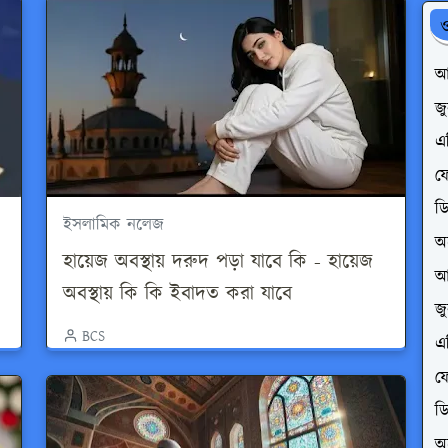
ও
আ
জ
এপ
ফে
ডি
ইসলামিক নলেজ
অ
হায়েজ অবস্থায় দরুদ পড়া যাবে কি - হায়েজ
আ
অবস্থায় কি কি ইবাদত করা যাবে
জ
BCS
এপ
ফে
ডি
অ