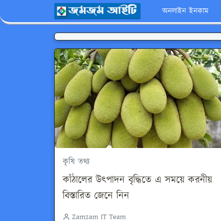
অনলাইন ইনকাম
কৃষি তথ্য
কাঁঠালের উৎপাদন বৃদ্ধিতে এ সময়ে করনীয়
বিস্তারিত জেনে নিন
Zamzam IT Team