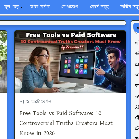
মূল মেনু
ডক্টর কর্নার
যোগাযোগ
কোর্স সমূহ
সার্ভিস সম
জ
ল
ডক
রো
ক
স্
ভ্
AI ও অটোমেশন
A
Free Tools vs Paid Software: 10
ট্
Controversial Truths Creators Must
ট
Know in 2026