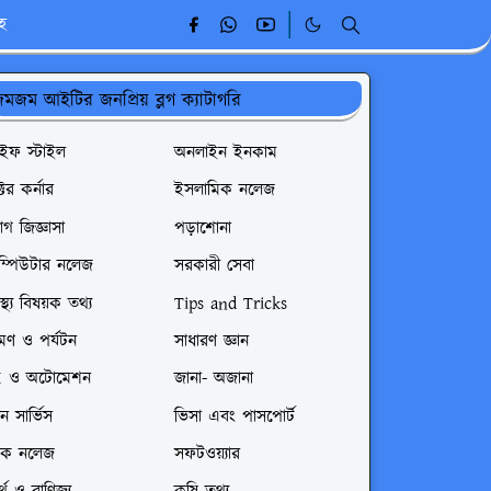
ূহ
মজম আইটির জনপ্রিয় ব্লগ ক্যাটাগরি
াইফ স্টাইল
অনলাইন ইনকাম
্টর কর্নার
ইসলামিক নলেজ
গ জিজ্ঞাসা
পড়াশোনা
ম্পিউটার নলেজ
সরকারী সেবা
বাস্থ্য বিষয়ক তথ্য
Tips and Tricks
রমণ ও পর্যটন
সাধারণ জ্ঞান
I ও অটোমেশন
জানা- অজানা
রেন সার্ভিস
ভিসা এবং পাসপোর্ট
েক নলেজ
সফটওয়্যার