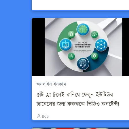
অনলাইন ইনকাম
৫টি AI টুলেই বানিয়ে ফেলুন ইউটিউব
চ্যানেলের জন্য ঝকঝকে ভিডিও কনটেন্ট!
BCS