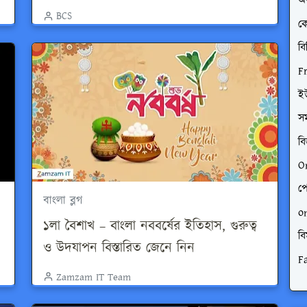
অর
BCS
ক
বি
F
ই
স
বি
O
পে
বাংলা ব্লগ
o
১লা বৈশাখ – বাংলা নববর্ষের ইতিহাস, গুরুত্ব
বি
ও উদযাপন বিস্তারিত জেনে নিন
F
Zamzam IT Team