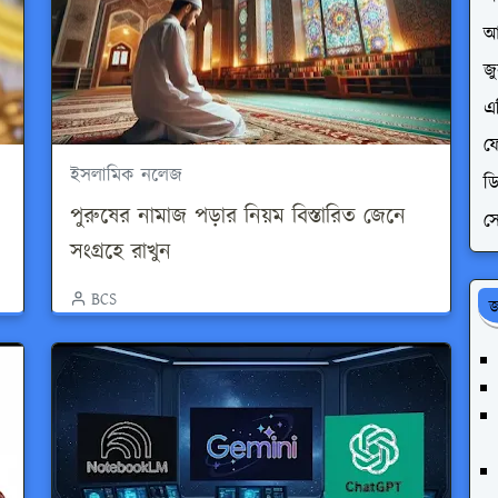
আ
জ
এপ
ফে
ইসলামিক নলেজ
ডি
পুরুষের নামাজ পড়ার নিয়ম বিস্তারিত জেনে
সে
সংগ্রহে রাখুন
BCS
জ