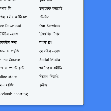
্থ ও বাণিজ্য
কৃষি তথ্য
োথায় কি
ডকুমেন্ট ফরমেট
ভিন্ন ধর্মীয় আর্টিকেল
স্ট্যাটাস
ree Download
Our Services
উটিউব নলেজ
ফ্রিল্যান্সিং টিপস
মকালীন তথ্য
বাংলা ব্লগ
জ্ঞান ও প্রযুক্তি
মোবাইল নলেজ
nline Course
Social Media
জ বা পোস্ট বুস্ট
আর্টিকেল রাইটিং
nline store
নিয়োগ বিজ্ঞপ্তি
মান সার্ভিস
কুইজ
acebook Boosting