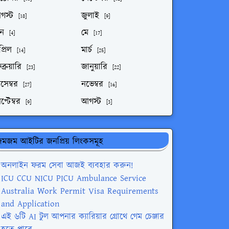
গস্ট
জুলাই
[18]
[9]
ুন
মে
[4]
[17]
্রিল
মার্চ
[14]
[25]
ব্রুয়ারি
জানুয়ারি
[23]
[22]
সেম্বর
নভেম্বর
[27]
[16]
প্টেম্বর
আগস্ট
[9]
[3]
মজম আইটির জনপ্রিয় লিংকসমূহ
অনলাইন ফরম সেবা আজই ব্যবহার করুন!
ICU CCU NICU PICU Ambulance Service
Australia Work Permit Visa Requirements
and Application
এই ৬টি AI টুল আপনার ক্যারিয়ার গ্রোথে গেম চেঞ্জার