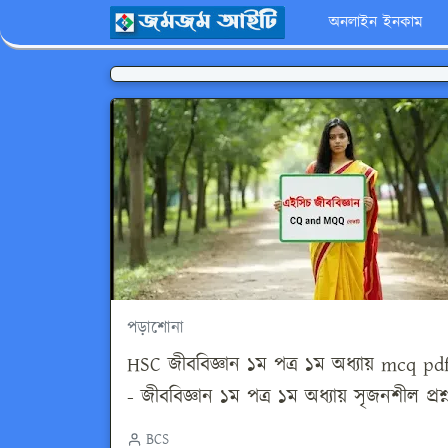
অনলাইন ইনকাম
পড়াশোনা
HSC জীববিজ্ঞান ১ম পত্র ১ম অধ্যায় mcq pd
- জীববিজ্ঞান ১ম পত্র ১ম অধ্যায় সৃজনশীল প্রশ্
BCS