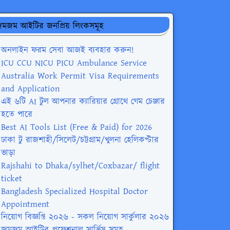
মজম আইটির জনপ্রিয় লিংকসমূহ
অনলাইন ফরম সেবা আজই ব্যবহার করুন!
ICU CCU NICU PICU Ambulance Service
Australia Work Permit Visa Requirements
and Application
এই ৬টি AI টুল আপনার ক্যারিয়ার গ্রোথে গেম চেঞ্জার
হতে পারে
Best AI Tools List (Free & Paid) for 2026
ঢাকা টু রাজশাহী/সিলেট/চট্টগ্রাম/খুলনা হেলিকপ্টার
ভাড়া
Rajshahi to Dhaka/sylhet/Coxbazar/ flight
ticket
Bangladesh Specialized Hospital Doctor
Appointment
নিয়োগ বিজ্ঞপ্তি ২০২৬ - সকল নিয়োগ সার্কুলার ২০২৬
জমজম আইটির প্রফেশনাল সার্ভিস সমূহ