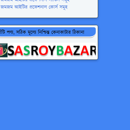
জমজম আইটির প্রফেশনাল কোর্স সমূহ
াঁটি পণ্য, সঠিক মূল্যে নিশ্চিন্ত কেনাকাটার ঠিকানা