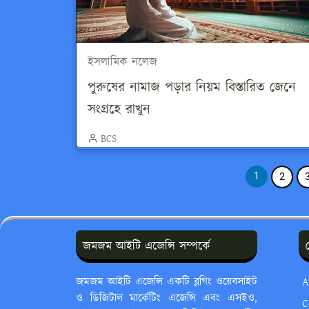
ইসলামিক নলেজ
পুরুষের নামাজ পড়ার নিয়ম বিস্তারিত জেনে
সংগ্রহে রাখুন
BCS
1
2
জমজম আইটি এজেন্সি সম্পর্কে
জমজম আইটি এজেন্সি একটি ব্লগিং ওয়েবসাইট
A
ও ডিজিটাল মার্কেটিং এজেন্সি এবং এসইও,
C