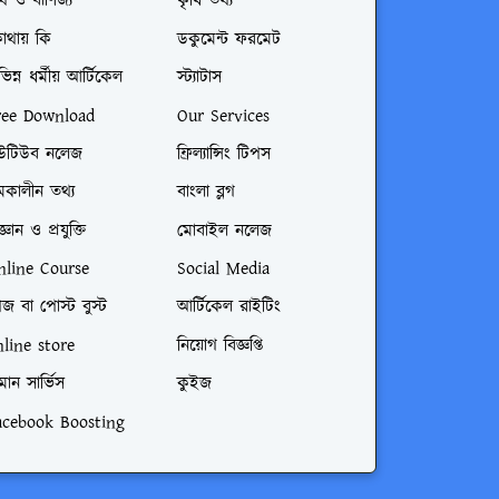
্থ ও বাণিজ্য
কৃষি তথ্য
োথায় কি
ডকুমেন্ট ফরমেট
ভিন্ন ধর্মীয় আর্টিকেল
স্ট্যাটাস
ree Download
Our Services
উটিউব নলেজ
ফ্রিল্যান্সিং টিপস
মকালীন তথ্য
বাংলা ব্লগ
জ্ঞান ও প্রযুক্তি
মোবাইল নলেজ
nline Course
Social Media
জ বা পোস্ট বুস্ট
আর্টিকেল রাইটিং
nline store
নিয়োগ বিজ্ঞপ্তি
মান সার্ভিস
কুইজ
acebook Boosting