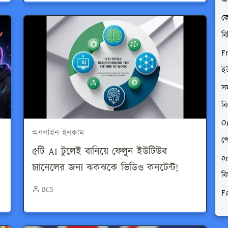
অর
ক
বি
F
ই
স
বি
O
অনলাইন ইনকাম
পে
৫টি AI টুলেই বানিয়ে ফেলুন ইউটিউব
o
চ্যানেলের জন্য ঝকঝকে ভিডিও কনটেন্ট!
বি
BCS
F