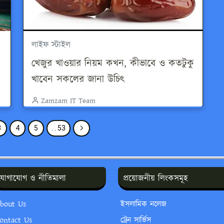
লাইফ স্টাইল
খেজুর খাওয়ার নিয়ম কখন, কীভাবে ও কতটুকু
খাবেন সকলের জানা উচিৎ
Zamzam IT Team
3
4
5
. . 53
যোগাযোগ ও নীতিমালা
প্রয়োজনীয় লিংকসমূহ
bout Us
ইসলামিক নলেজ
ontact Us
ট্রেন সার্ভিস