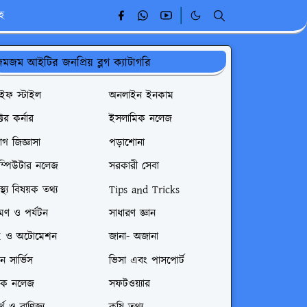
ূহ
মজম আইটির জনপ্রিয় ব্লগ ক্যাটাগরি
াইফ স্টাইল
অনলাইন ইনকাম
্টর কর্নার
ইসলামিক নলেজ
গ জিজ্ঞাসা
পড়াশোনা
ম্পিউটার নলেজ
সরকারী সেবা
বাস্থ্য বিষয়ক তথ্য
Tips and Tricks
রমণ ও পর্যটন
সাধারণ জ্ঞান
I ও অটোমেশন
জানা- অজানা
রেন সার্ভিস
ভিসা এবং পাসপোর্ট
েক নলেজ
সফটওয়্যার