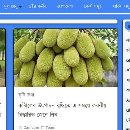
মূল মেনু
ডক্টর কর্নার
যোগাযোগ
কোর্স সমূহ
সার্ভিস সম
জ
ল
ডক
রো
ক
স্
ভ্
কৃষি তথ্য
A
f
কাঁঠালের উৎপাদন বৃদ্ধিতে এ সময়ে করনীয়
ট্
ন
বিস্তারিত জেনে নিন
ট
Zamzam IT Team