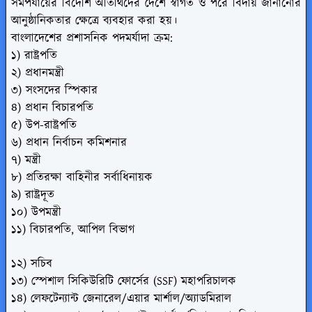
সমপর্যায়ের বিদেশি অতিথিদের দেশে স্বাগত ও পরে বিদায় জানানোর
আনুষ্ঠানিকতার ক্ষেত্রে ব্যবহার করা হয়।
বাংলাদেশের প্রশাসনিক পদমর্যাদা ক্রম:
১) রাষ্ট্রপতি
২) প্রধানমন্ত্রী
৩) সংসদের স্পিকার
৪) প্রধান বিচারপতি
৫) উপ-রাষ্ট্রপতি
৬) প্রধান নির্বাচন কমিশনার
৭) মন্ত্রী
৮) প্রতিরক্ষা বাহিনীর সর্বাধিনায়ক
৯) রাষ্ট্রদূত
১০) উপমন্ত্রী
১১) বিচারপতি, আপিল বিভাগ
১২) সচিব
১৩) স্পেশাল সিকিউরিটি ফোর্সের (SSF) মহাপরিচালক
১৪) লেফটেন্যান্ট জেনারেল/এয়ার মার্শাল/অ্যাডমিরাল