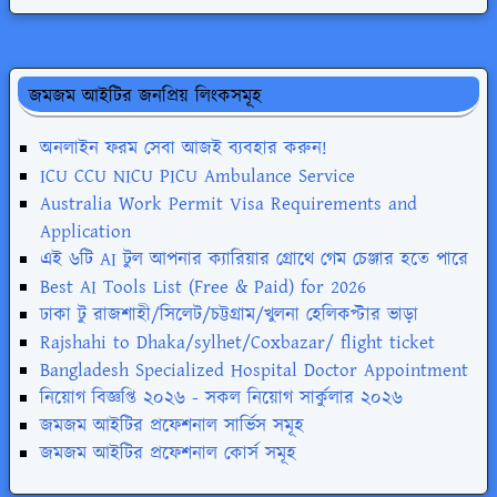
জমজম আইটির জনপ্রিয় লিংকসমূহ
অনলাইন ফরম সেবা আজই ব্যবহার করুন!
ICU CCU NICU PICU Ambulance Service
Australia Work Permit Visa Requirements and
Application
এই ৬টি AI টুল আপনার ক্যারিয়ার গ্রোথে গেম চেঞ্জার হতে পারে
Best AI Tools List (Free & Paid) for 2026
ঢাকা টু রাজশাহী/সিলেট/চট্টগ্রাম/খুলনা হেলিকপ্টার ভাড়া
Rajshahi to Dhaka/sylhet/Coxbazar/ flight ticket
Bangladesh Specialized Hospital Doctor Appointment
নিয়োগ বিজ্ঞপ্তি ২০২৬ - সকল নিয়োগ সার্কুলার ২০২৬
জমজম আইটির প্রফেশনাল সার্ভিস সমূহ
জমজম আইটির প্রফেশনাল কোর্স সমূহ