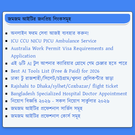
জমজম আইটির জনপ্রিয় লিংকসমূহ
অনলাইন ফরম সেবা আজই ব্যবহার করুন!
ICU CCU NICU PICU Ambulance Service
Australia Work Permit Visa Requirements and
Application
এই ৬টি AI টুল আপনার ক্যারিয়ার গ্রোথে গেম চেঞ্জার হতে পারে
Best AI Tools List (Free & Paid) for 2026
ঢাকা টু রাজশাহী/সিলেট/চট্টগ্রাম/খুলনা হেলিকপ্টার ভাড়া
Rajshahi to Dhaka/sylhet/Coxbazar/ flight ticket
Bangladesh Specialized Hospital Doctor Appointment
নিয়োগ বিজ্ঞপ্তি ২০২৬ - সকল নিয়োগ সার্কুলার ২০২৬
জমজম আইটির প্রফেশনাল সার্ভিস সমূহ
জমজম আইটির প্রফেশনাল কোর্স সমূহ