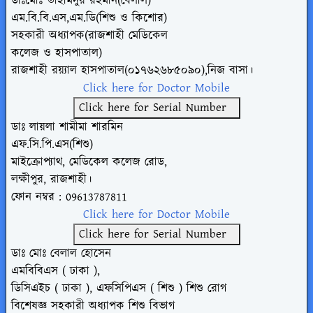
ডাঃমোঃ তাহমিদুর রহমান(বেলাল)
এম.বি.বি.এস,এম.ডি(শিশু ও কিশোর)
সহকারী অধ্যাপক(রাজশাহী মেডিকেল
কলেজ ও হাসপাতাল)
রাজশাহী রয়্যাল হাসপাতাল(০১৭৬২৬৮৫০৯০),নিজ বাসা।
Click here for Doctor Mobile
Click here for Serial Number
ডাঃ লায়লা শামীমা শারমিন
এফ.সি.পি.এস(শিশু)
মাইক্রোপ্যাথ, মেডিকেল কলেজ রোড,
লক্ষীপুর, রাজশাহী।
ফোন নম্বর :
09613787811
Click here for Doctor Mobile
Click here for Serial Number
ডাঃ মোঃ বেলাল হোসেন
এমবিবিএস ( ঢাকা ),
ডিসিএইচ ( ঢাকা ), এফসিপিএস ( শিশু ) শিশু রোগ
বিশেষজ্ঞ সহকারী অধ্যাপক শিশু বিভাগ