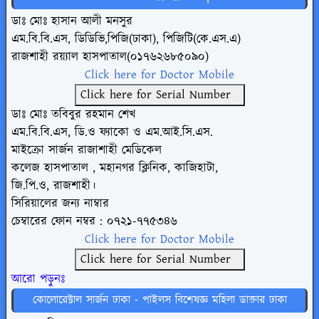
ডাঃ মোঃ হাসান আলী মনসুর
এম.বি.বি.এস, ডিডিভি,পিজি(ঢাকা), পিজিটি(কে.এস.এ)
রাজশাহী রয়্যাল হাসপাতাল(০১৭৬২৬৮৫০৯০)
Click here for Doctor Mobile
Click here for Serial Number
ডাঃ মোঃ তবিবুর রহমান শেখ
এম.বি.বি.এস, ডি.ও ফ্যাকো ও এম.আই.সি.এস.
মাইক্রো সার্জন রাজাশাহী মেডিকেল
কলেজ হাসপাতাল , মহানগর ক্লিনিক, কাজিহাটা,
জি.পি.ও, রাজশাহী।
সিরিয়ালের জন্য নাম্বার
চেম্বারের ফোন নম্বর : ০৭২১-৭৭৫৩৪৬
Click here for Doctor Mobile
Click here for Serial Number
আরো পড়ুনঃ
কোলোরেক্টাল সার্জন ঢাকা - পাইলস বিশেষজ্ঞ মহিলা ডাক্তার ঢাকা