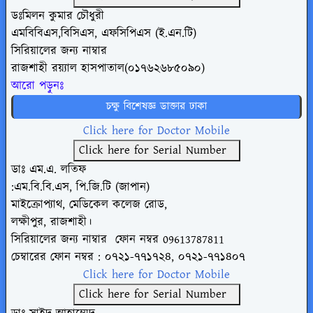
ডঃমিলন কুমার চৌধুরী
এমবিবিএস,বিসিএস, এফসিপিএস (ই.এন.টি)
সিরিয়ালের জন্য নাম্বার
রাজশাহী রয়্যাল হাসপাতাল(০১৭৬২৬৮৫০৯০)
আরো পড়ুনঃ
চক্ষু বিশেষজ্ঞ ডাক্তার ঢাকা
Click here for Doctor Mobile
Click here for Serial Number
ডাঃ এম.এ. লতিফ
:এম.বি.বি.এস, পি.জি.টি (জাপান)
মাইক্রোপ্যাথ, মেডিকেল কলেজ রোড,
লক্ষীপুর, রাজশাহী।
সিরিয়ালের জন্য নাম্বার
ফোন
নম্বর
09613787811
চেম্বারের ফোন নম্বর : ০৭২১-৭৭১৭২৪,
০৭২১-৭৭১৪০৭
Click here for Doctor Mobile
Click here for Serial Number