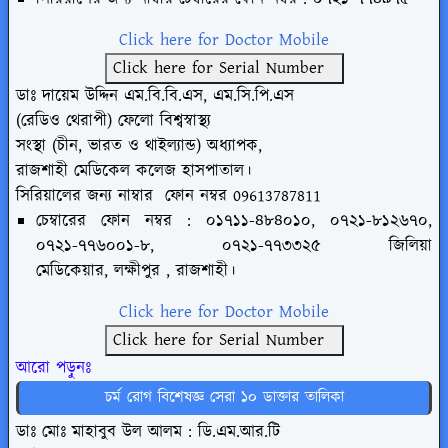
Click here for Doctor Mobile
Click here for Serial Number
ডাঃ দায়েম উদ্দিন এম.বি.বি.এস, এম.সি.পি.এস
(রেডিও থেরাপী) ফেলো বিশ্বস্বাস্থ্য
সংস্থা (চীন, ভারত ও থাইল্যান্ড) অধ্যাপক,
রাজশাহী মেডিকেল কলেজ হাসপাতাল।
সিরিয়ালের জন্য নাম্বার
ফোন
নম্বর
09613787811
চেম্বারের ফোন নম্বর : ০১৭১১-৪৮৪০১০,
০৭২১-৮১২৬৭০,
০৭২১-৭৭৬০০১-৮,
০৭২১-৭৭৩৩২৫ জিলিয়া
মেডিকেয়ার,
লক্ষীপুর , রাজশাহী।
Click here for Doctor Mobile
Click here for Serial Number
আরো পড়ুনঃ
চর্ম রোগ বিশেষজ্ঞ সেরা ১০ ডাক্তার তালিকা
ডাঃ মোঃ মাহাবুব উল আলম : ডি.এম.আর.টি