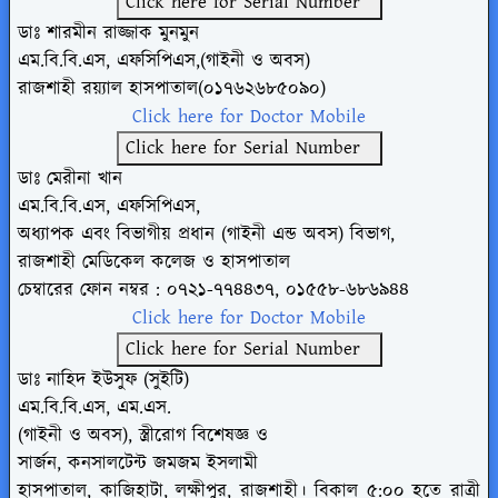
Click here for Serial Number
ডাঃ শারমীন রাজ্জাক মুনমুন
এম.বি.বি.এস, এফসিপিএস,(গাইনী ও অবস)
রাজশাহী রয়্যাল হাসপাতাল(০১৭৬২৬৮৫০৯০)
Click here for Doctor Mobile
Click here for Serial Number
ডাঃ মেরীনা খান
এম.বি.বি.এস, এফসিপিএস,
অধ্যাপক এবং বিভাগীয় প্রধান (গাইনী এন্ড
অবস) বিভাগ,
রাজশাহী মেডিকেল কলেজ ও হাসপাতাল
চেম্বারের ফোন নম্বর : ০৭২১-৭৭৪৪৩৭,
০১৫৫৮-৬৮৬৯৪৪
Click here for Doctor Mobile
Click here for Serial Number
ডাঃ নাহিদ ইউসুফ (সুইটি)
এম.বি.বি.এস, এম.এস.
(গাইনী ও অবস), স্ত্রীরোগ বিশেষজ্ঞ ও
সার্জন, কনসালটেন্ট জমজম ইসলামী
হাসপাতাল, কাজিহাটা, লক্ষীপুর, রাজশাহী। বিকাল
৫:০০ হতে রাত্রী