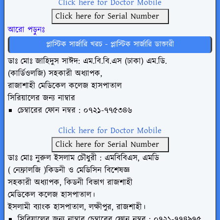
Click here for Doctor Mobile
Click here for Serial Number
আরো পড়ুনঃ
প্লাস্টিক সার্জারি খরচ - প্লাস্টিক সার্জারি ডাক্তারী
ডাঃ মোঃ জাহিদুস সাঈদ: এম.বি.বি.এস (ঢাকা) এম.ডি.
(কার্ডিওলজি) সহকারী অধ্যাপক,
রাজাশাহী মেডিকেল কলেজ হাসপাতাল
সিরিয়ালের জন্য নাম্বার
চেম্বারের ফোন নম্বর : ০৭২১-৭৭৫৩৪৬
Click here for Doctor Mobile
Click here for Serial Number
ডাঃ মোঃ নুরুল ইসলাম চৌধুরী : এমবিবিএস, এমডি
( নেফ্রালজি )কিডনী ও মেডিসিন বিশেষজ্ঞ
সহকারী অধ্যাপক, কিডনী বিভাগ রাজশাহী
মেডিকেল কলেজ হাসপাতাল।
ইসলামী ব্যাংক হাসপাতাল, লক্ষীপুর, রাজশাহী।
সিরিয়ালের জন্য নাম্বার
চেম্বারের ফোন নম্বর : ০৭২১-৭৭৪৯৭৫