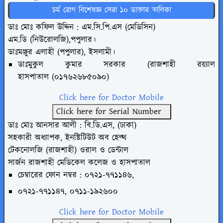
চর্ম রোগ বিশেষজ্ঞ সেরা ১০ ডাক্তার তালিকা
ডাঃ মোঃ কফিল উদ্দিন : এম.সি.পি.এস (মেডিসিন)
এম.ডি (নিউরোলজি),পপুলার।
ডাঃমঞ্জুর এলাহী (পপুলার), ইসলামী।
ডাঃমুকুল কুমার সরকার (রাজশাহী রয়্যাল
হাসপাতাল
(০১৭৬২৬৮৫০৯০)
Click here for Doctor Mobile
Click here for Serial Number
ডাঃ মোঃ আনসার আলী : বি.ডি.এস, (ঢাকা)
সহকারী অধ্যাপক, ইনষ্টিটিউট অব হেল্থ
টেকনোলজি (রাজশাহী) ওরাল ও ডেন্টাল
সার্জন রাজশাহী মেডিকেল কলেজ ও
হাসপাতাল
চেম্বারের ফোন নম্বর : ০৭২১-৭৭১১৪৬,
০৭২১-৭৭১১৪৭, ০৭১১-১৯২৬০০
Click here for Doctor Mobile