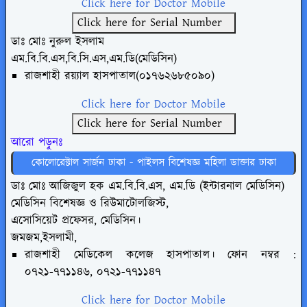
Click here for Doctor Mobile
Click here for Serial Number
ডাঃ মোঃ নুরুল ইসলাম
এম.বি.বি.এস,বি.সি.এস,এম.ডি(মেডিসিন)
রাজশাহী রয়্যাল হাসপাতাল(০১৭৬২৬৮৫০৯০)
Click here for Doctor Mobile
Click here for Serial Number
আরো পড়ুনঃ
কোলোরেক্টাল সার্জন ঢাকা - পাইলস বিশেষজ্ঞ মহিলা ডাক্তার ঢাকা
ডাঃ মোঃ আজিজুল হক এম.বি.বি.এস, এম.ডি (ইন্টারনাল মেডিসিন)
মেডিসিন বিশেষজ্ঞ ও রিউমাটোলজিস্ট,
এসোসিয়েট প্রফেসর, মেডিসিন।
জমজম,ইসলামী,
রাজশাহী মেডিকেল কলেজ হাসপাতাল।
ফোন নম্বর :
০৭২১-৭৭১১৪৬, ০৭২১-৭৭১১৪৭
Click here for Doctor Mobile