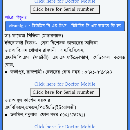
Click here for Doctor Mobile
Click here for Serial Number
আরো পড়ুনঃ
vitamin c : ভিটামিন সি এর উৎস - ভিটামিন সি এর অভাবে কি হয়
ডাঃ ফাতেমা সিদ্দিকা (মাদারল্যান্ড)
ইউরোলজী বিভাগ-
সেরা বিশেষজ্ঞ ডাক্তারের তালিকা
ডাঃ এ.বি.এম গোলাম রাব্বানী : এম.বি.বি.এস,
এফ.সি.পি.এস (সার্জারী) এম.এস.মাইক্রোপ্যাথ, মেডিকেল কলেজ
রোড,
লক্ষীপুর, রাজশাহী। চেম্বারের ফোন
নম্বর : ০৭২১-৭৭১৭২৪
Click here for Doctor Mobile
Click here for Serial Number
ডাঃ আবুল কাশেম সরকার
এমবিবিএস,এমএস,পিএইচডি(ইউরোলজী)
ডলফিন,পপুলার
ফোন
নম্বর
09613787811
Click here for Doctor Mobile