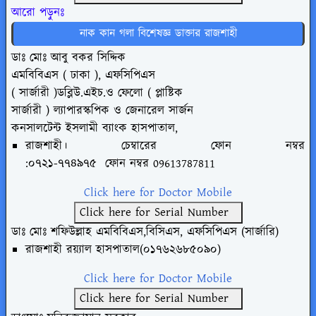
আরো পড়ুনঃ
নাক কান গলা বিশেষজ্ঞ ডাক্তার রাজশাহী
ডাঃ মোঃ আবু বকর সিদ্দিক
এমবিবিএস ( ঢাকা ), এফসিপিএস
( সার্জারী )ডব্লিউ.এইচ.ও ফেলো ( প্লাষ্টিক
সার্জারী ) ল্যাপারস্কপিক ও জেনারেল সার্জন
কনসালটেন্ট ইসলামী ব্যাংক হাসপাতাল,
রাজশাহী। চেম্বারের ফোন নম্বর
:০৭২১-৭৭৪৯৭৫
ফোন
নম্বর
09613787811
Click here for Doctor Mobile
Click here for Serial Number
ডাঃ মোঃ শফিউল্লাহ এমবিবিএস,বিসিএস, এফসিপিএস (সার্জারি)
রাজশাহী রয়্যাল হাসপাতাল(০১৭৬২৬৮৫০৯০)
Click here for Doctor Mobile
Click here for Serial Number