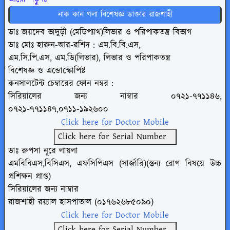
নাক কান গলা বিশেষজ্ঞ ডাক্তার রাজশাহী
ডাঃ জয়দেব ভাদুড়ী (মেডিপ্যাথ)লিভার ও পরিপাকতন্ত্র বিভাগ
ডাঃ মোঃ হারুন-আর-রশিদ : এম.বি.বি.এস,
এম.সি.পি.এস, এম.ডি(লিভার), লিভার ও পরিপাকতন্ত্র
বিশেষজ্ঞ ও এন্ডোস্কোপিষ্ট
কনসালটেন্ট চেম্বারের ফোন নম্বর :
সিরিয়ালের জন্য নাম্বার
০৭২১-৭৭১১৪৬,
০৭২১-৭৭১১৪৭,০৭১১-১৯২৬০০
Click here for Doctor Mobile
Click here for Serial Number
ডাঃ রুপসা নূরে লায়লা
এমবিবিএস,বিসিএস, এফসিপিএস (সার্জারি)(স্তন্য
রোগ বিষয়ে উচ্চ
প্রশিক্ষন প্রাপ্ত)
সিরিয়ালের জন্য নাম্বার
রাজশাহী রয়্যাল হাসপাতাল (০১৭৬২৬৮৫০৯০)
Click here for Doctor Mobile
Click here for Serial Number