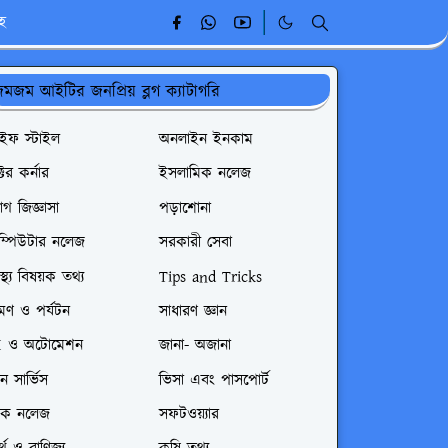
ূহ
মজম আইটির জনপ্রিয় ব্লগ ক্যাটাগরি
াইফ স্টাইল
অনলাইন ইনকাম
্টর কর্নার
ইসলামিক নলেজ
গ জিজ্ঞাসা
পড়াশোনা
ম্পিউটার নলেজ
সরকারী সেবা
বাস্থ্য বিষয়ক তথ্য
Tips and Tricks
রমণ ও পর্যটন
সাধারণ জ্ঞান
I ও অটোমেশন
জানা- অজানা
রেন সার্ভিস
ভিসা এবং পাসপোর্ট
েক নলেজ
সফটওয়্যার