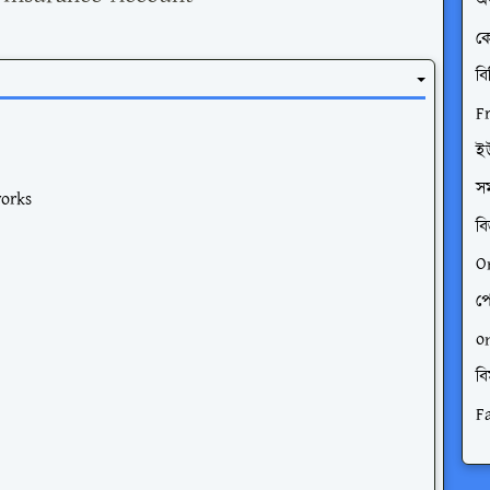
অর
ক
বি
F
ই
স
works
বি
O
পে
o
বি
F