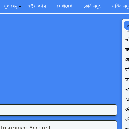
মূল মেনু
ডক্টর কর্নার
যোগাযোগ
কোর্স সমূহ
সার্ভিস সম
জ
ল
ডক
রো
ক
স্
ভ্
A
ট্
ট
 Insurance Account