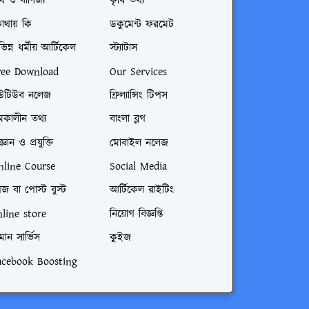
্থ ও বাণিজ্য
কৃষি তথ্য
োথায় কি
ডকুমেন্ট ফরমেট
ভিন্ন ধর্মীয় আর্টিকেল
স্ট্যাটাস
ree Download
Our Services
উটিউব নলেজ
ফ্রিল্যান্সিং টিপস
মকালীন তথ্য
বাংলা ব্লগ
জ্ঞান ও প্রযুক্তি
মোবাইল নলেজ
nline Course
Social Media
জ বা পোস্ট বুস্ট
আর্টিকেল রাইটিং
nline store
নিয়োগ বিজ্ঞপ্তি
মান সার্ভিস
কুইজ
acebook Boosting