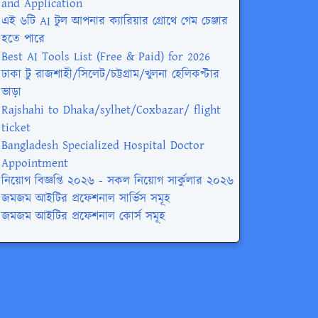
and Application
এই ৬টি AI টুল আপনার ক্যারিয়ার গ্রোথে গেম চেঞ্জার
হতে পারে
Best AI Tools List (Free & Paid) for 2026
ঢাকা টু রাজশাহী/সিলেট/চট্টগ্রাম/খুলনা হেলিকপ্টার
ভাড়া
Rajshahi to Dhaka/sylhet/Coxbazar/ flight
ticket
Bangladesh Specialized Hospital Doctor
Appointment
নিয়োগ বিজ্ঞপ্তি ২০২৬ - সকল নিয়োগ সার্কুলার ২০২৬
জমজম আইটির প্রফেশনাল সার্ভিস সমূহ
জমজম আইটির প্রফেশনাল কোর্স সমূহ