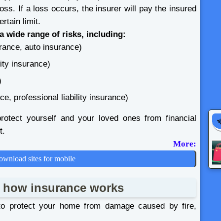
oss. If a loss occurs, the insurer will pay the insured
tain limit.
a wide range of risks, including:
ance, auto insurance)
lity insurance)
)
nce, professional liability insurance)
otect yourself and your loved ones from financial
খ
t.
 More:
ownload sites for mobile
f how insurance works
to protect your home from damage caused by fire,