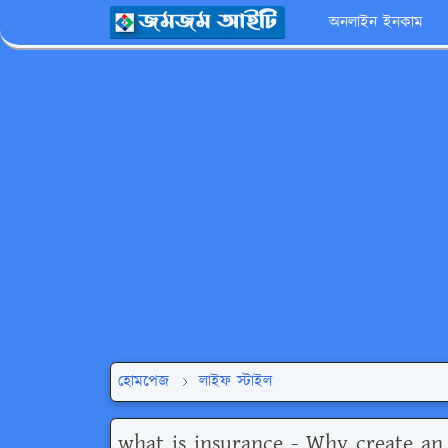
অনলাইন ইনকাম
হোমপেজ
লাইফ স্টাইল
what is insurance - Why create an