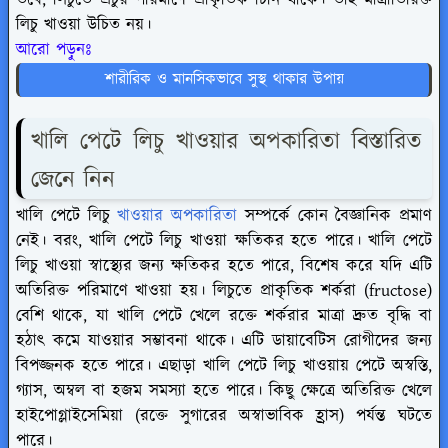
তবে, লিচুতে প্রচুর পরিমাণে প্রাকৃতিক চিনি থাকে। তাই মাত্রাতিরিক্ত
লিচু খাওয়া উচিত নয়।
আরো পড়ুনঃ
শারীরিক ও মানসিকভাবে সুস্থ থাকার উপায়
খালি পেটে লিচু খাওয়ার অপকারিতা বিস্তারিত
জেনে নিন
খালি পেটে লিচু
খাওয়ার অপকারিতা
সম্পর্কে কোন বৈজ্ঞানিক প্রমাণ
নেই। বরং, খালি পেটে লিচু খাওয়া ক্ষতিকর হতে পারে। খালি পেটে
লিচু খাওয়া স্বাস্থ্যের জন্য ক্ষতিকর হতে পারে, বিশেষ করে যদি এটি
অতিরিক্ত পরিমাণে খাওয়া হয়। লিচুতে প্রাকৃতিক শর্করা (fructose)
বেশি থাকে, যা খালি পেটে খেলে রক্তে শর্করার মাত্রা দ্রুত বৃদ্ধি বা
হঠাৎ কমে যাওয়ার সম্ভাবনা থাকে। এটি ডায়াবেটিস রোগীদের জন্য
বিপজ্জনক হতে পারে। এছাড়া খালি পেটে লিচু খাওয়ায় পেটে অস্বস্তি,
গ্যাস, অম্বল বা হজম সমস্যা হতে পারে। কিছু ক্ষেত্রে অতিরিক্ত খেলে
হাইপোগ্লাইসেমিয়া (রক্তে সুগারের অস্বাভাবিক হ্রাস) পর্যন্ত ঘটতে
পারে।