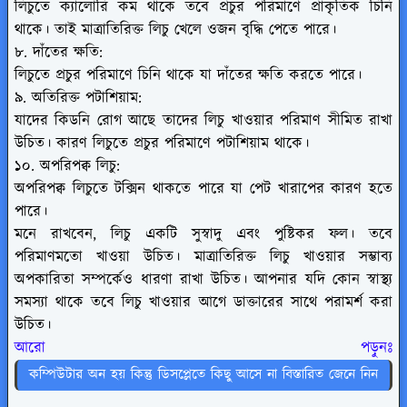
লিচুতে ক্যালোরি কম থাকে তবে প্রচুর পরিমাণে প্রাকৃতিক চিনি
থাকে। তাই মাত্রাতিরিক্ত লিচু খেলে ওজন বৃদ্ধি পেতে পারে।
৮. দাঁতের ক্ষতি:
লিচুতে প্রচুর পরিমাণে চিনি থাকে যা দাঁতের ক্ষতি করতে পারে।
৯. অতিরিক্ত পটাশিয়াম:
যাদের কিডনি রোগ আছে তাদের লিচু খাওয়ার পরিমাণ সীমিত রাখা
উচিত। কারণ লিচুতে প্রচুর পরিমাণে পটাশিয়াম থাকে।
১০. অপরিপক্ব লিচু:
অপরিপক্ব লিচুতে টক্সিন থাকতে পারে যা পেট খারাপের কারণ হতে
পারে।
মনে রাখবেন,
লিচু একটি সুস্বাদু এবং পুষ্টিকর ফল। তবে
পরিমাণমতো খাওয়া উচিত। মাত্রাতিরিক্ত লিচু খাওয়ার সম্ভাব্য
অপকারিতা সম্পর্কেও ধারণা রাখা উচিত। আপনার যদি কোন স্বাস্থ্য
সমস্যা থাকে তবে লিচু খাওয়ার আগে ডাক্তারের সাথে পরামর্শ করা
উচিত।
আরো পড়ুনঃ
কম্পিউটার অন হয় কিন্তু ডিসপ্লেতে কিছু আসে না বিস্তারিত জেনে নিন