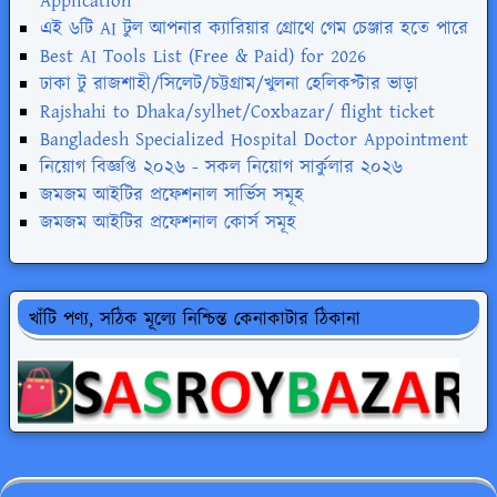
Application
এই ৬টি AI টুল আপনার ক্যারিয়ার গ্রোথে গেম চেঞ্জার হতে পারে
Best AI Tools List (Free & Paid) for 2026
ঢাকা টু রাজশাহী/সিলেট/চট্টগ্রাম/খুলনা হেলিকপ্টার ভাড়া
Rajshahi to Dhaka/sylhet/Coxbazar/ flight ticket
Bangladesh Specialized Hospital Doctor Appointment
নিয়োগ বিজ্ঞপ্তি ২০২৬ - সকল নিয়োগ সার্কুলার ২০২৬
জমজম আইটির প্রফেশনাল সার্ভিস সমূহ
জমজম আইটির প্রফেশনাল কোর্স সমূহ
খাঁটি পণ্য, সঠিক মূল্যে নিশ্চিন্ত কেনাকাটার ঠিকানা