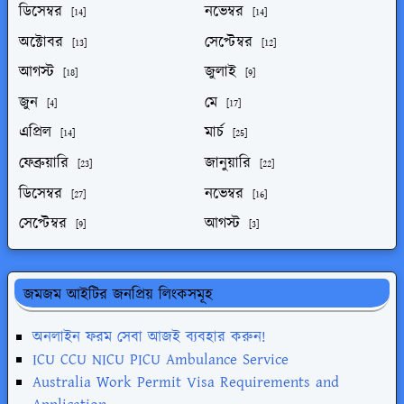
ডিসেম্বর
নভেম্বর
[14]
[14]
অক্টোবর
সেপ্টেম্বর
[13]
[12]
আগস্ট
জুলাই
[18]
[9]
জুন
মে
[4]
[17]
এপ্রিল
মার্চ
[14]
[25]
ফেব্রুয়ারি
জানুয়ারি
[23]
[22]
ডিসেম্বর
নভেম্বর
[27]
[16]
সেপ্টেম্বর
আগস্ট
[9]
[3]
জমজম আইটির জনপ্রিয় লিংকসমূহ
অনলাইন ফরম সেবা আজই ব্যবহার করুন!
ICU CCU NICU PICU Ambulance Service
Australia Work Permit Visa Requirements and