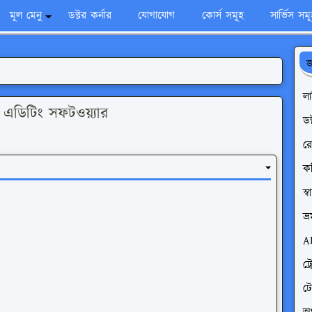
মূল মেনু
ডক্টর কর্নার
যোগাযোগ
কোর্স সমূহ
সার্ভিস সম
জ
ল
এডিটিং সফটওয়্যার
ডক
রো
ক
স্
ভ্
A
ট্
ট