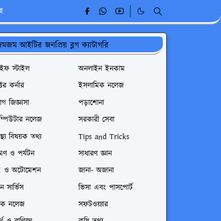
ূহ
মজম আইটির জনপ্রিয় ব্লগ ক্যাটাগরি
াইফ স্টাইল
অনলাইন ইনকাম
্টর কর্নার
ইসলামিক নলেজ
গ জিজ্ঞাসা
পড়াশোনা
ম্পিউটার নলেজ
সরকারী সেবা
বাস্থ্য বিষয়ক তথ্য
Tips and Tricks
রমণ ও পর্যটন
সাধারণ জ্ঞান
I ও অটোমেশন
জানা- অজানা
রেন সার্ভিস
ভিসা এবং পাসপোর্ট
েক নলেজ
সফটওয়্যার