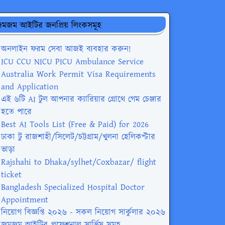
মজম আইটির জনপ্রিয় লিংকসমূহ
অনলাইন ফরম সেবা আজই ব্যবহার করুন!
ICU CCU NICU PICU Ambulance Service
Australia Work Permit Visa Requirements
and Application
এই ৬টি AI টুল আপনার ক্যারিয়ার গ্রোথে গেম চেঞ্জার
হতে পারে
Best AI Tools List (Free & Paid) for 2026
ঢাকা টু রাজশাহী/সিলেট/চট্টগ্রাম/খুলনা হেলিকপ্টার
ভাড়া
Rajshahi to Dhaka/sylhet/Coxbazar/ flight
ticket
Bangladesh Specialized Hospital Doctor
Appointment
নিয়োগ বিজ্ঞপ্তি ২০২৬ - সকল নিয়োগ সার্কুলার ২০২৬
জমজম আইটির প্রফেশনাল সার্ভিস সমূহ