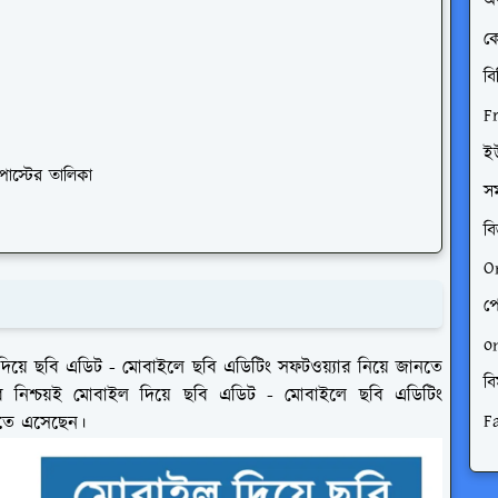
অর
ক
বি
F
ই
স্টের তালিকা
স
বি
O
পে
o
য়ে ছবি এডিট - মোবাইলে ছবি এডিটিং সফটওয়্যার নিয়ে জানতে
বি
িশ্চয়ই মোবাইল দিয়ে ছবি এডিট - মোবাইলে ছবি এডিটিং
F
িতে এসেছেন।