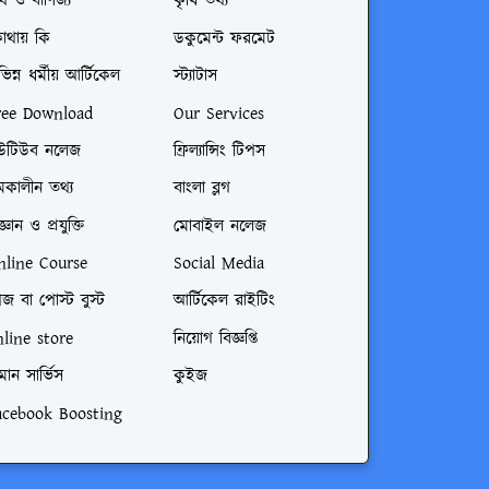
্থ ও বাণিজ্য
কৃষি তথ্য
োথায় কি
ডকুমেন্ট ফরমেট
ভিন্ন ধর্মীয় আর্টিকেল
স্ট্যাটাস
ree Download
Our Services
উটিউব নলেজ
ফ্রিল্যান্সিং টিপস
মকালীন তথ্য
বাংলা ব্লগ
জ্ঞান ও প্রযুক্তি
মোবাইল নলেজ
nline Course
Social Media
জ বা পোস্ট বুস্ট
আর্টিকেল রাইটিং
nline store
নিয়োগ বিজ্ঞপ্তি
মান সার্ভিস
কুইজ
acebook Boosting