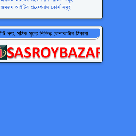
জমজম আইটির প্রফেশনাল কোর্স সমূহ
াঁটি পণ্য, সঠিক মূল্যে নিশ্চিন্ত কেনাকাটার ঠিকানা