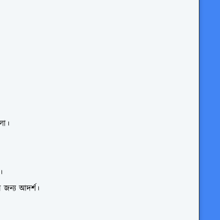
লো।
।
র জন্য আদর্শ।